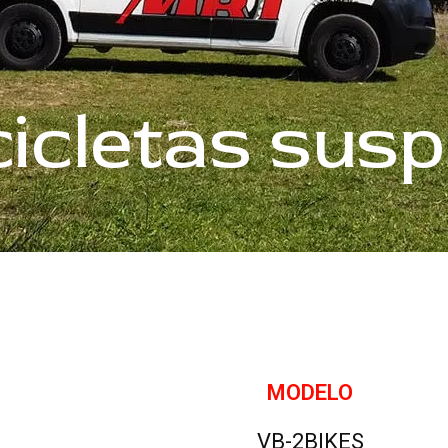
cicletas sus
MODELO
VB-2BIKES