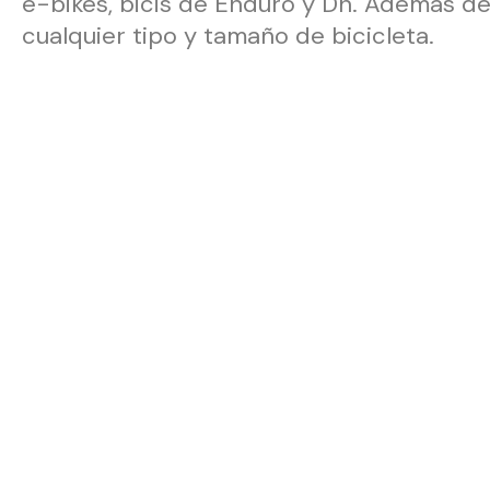
e-bikes, bicis de Enduro y Dh. Además d
cualquier tipo y tamaño de bicicleta.