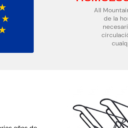
All Mountai
de la h
necesari
circulaci
cualq
arios años de